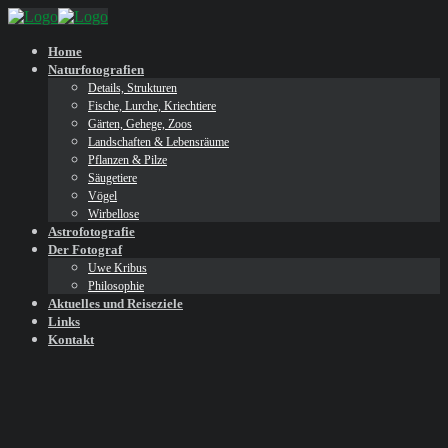
Home
Naturfotografien
Details, Strukturen
Fische, Lurche, Kriechtiere
Gärten, Gehege, Zoos
Landschaften & Lebensräume
Pflanzen & Pilze
Säugetiere
Vögel
Wirbellose
Astrofotografie
Der Fotograf
Uwe Kribus
Philosophie
Aktuelles und Reiseziele
Links
Kontakt