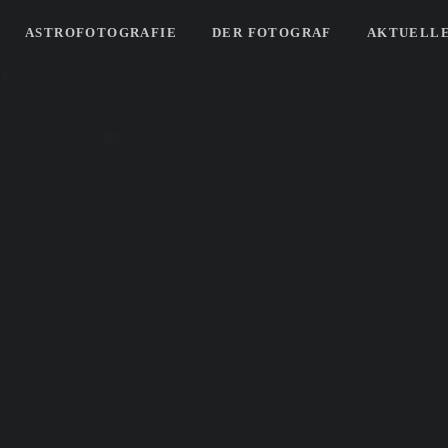
ASTROFOTOGRAFIE
DER FOTOGRAF
AKTUELLE
E"
[ZEIGE EINE SLIDESHOW]